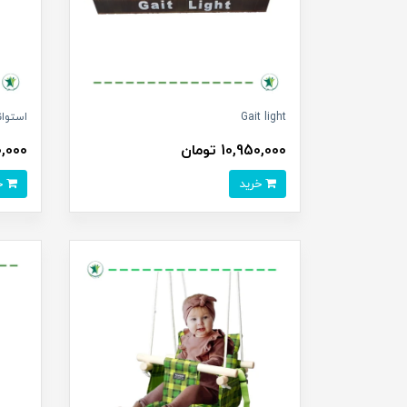
Gait light
استوان
10,950,000 تومان
450,000
خرید
خرید