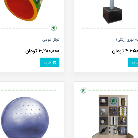
ه نوری (رنگی)
تونل فومی
4, تومان
4,200,000 تومان
خرید