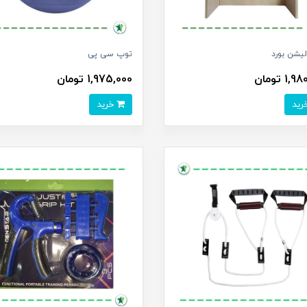
یشن بورد
توپ سی پی
1 تومان
1,975,000 تومان
خرید