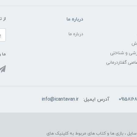
درباره ما
از 
درباره ما
زش
زشی و شناختی
ما ر
اصی گفتاردرمانی
09158168
آدرس ایمیل:
info@icantavan.ir
ایل ، بازی ها و کتاب های مربوط به کلینیک های