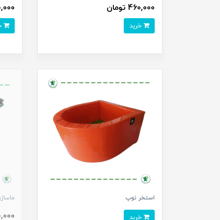
460,000 تومان
420,000 
خرید
خرید
استخر توپ
ماساژور
450,000
خرید