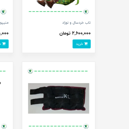
تاب خردسال و نوزاد
منیپول
2,600,000 تومان
,980,000
خرید
خرید