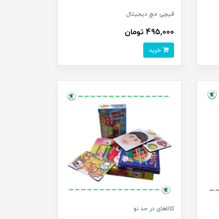
قیچی مچ دیجیتال
495,000 تومان
خرید
کالاهای در حد نو