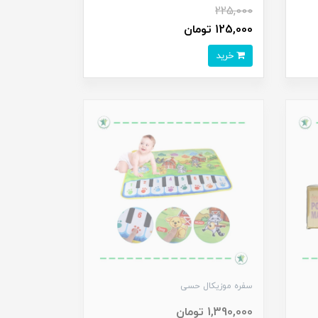
225,000
125,000 تومان
خرید
سفره موزیکال حسی
1,390,000 تومان