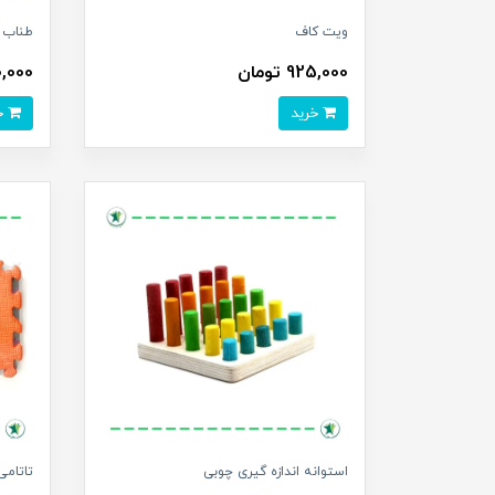
ویت کاف
طناب ت
925,000 تومان
890,000 
خرید
خرید
استوانه اندازه گیری چوبی
تاتام