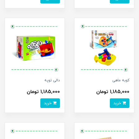
کوبه ماهی
دالی توپه
1,185,000 تومان
1,185,000 تومان
خرید
خرید