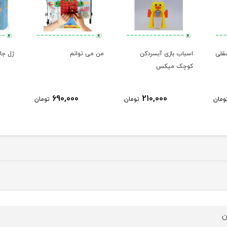
 فسقلی
اسباب بازی آبسردکن
من می توانم
ژل جادوی
کوچک میکس
690,000
210,000
ومان
تومان
تومان
ن