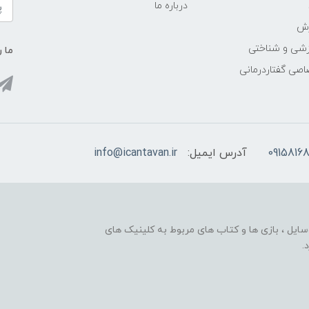
درباره ما
زش
زشی و شناختی
ما ر
اصی گفتاردرمانی
09158168
آدرس ایمیل:
info@icantavan.ir
ایل ، بازی ها و کتاب های مربوط به کلینیک های
.