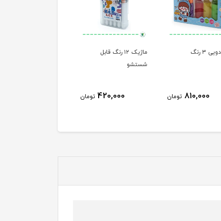
ی ۳ رنگ
ماژیک ۱۲ رنگ قابل
شستشو
420,000
810,000
تومان
تومان