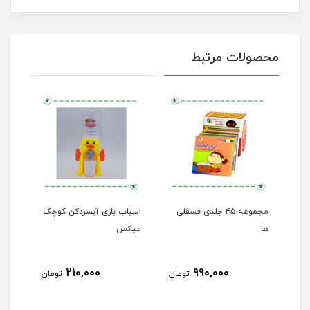
محصولات مرتبط
مجموعه ۴۵ جلدی فسقلی
اسباب بازی آبسردکن کوچک
من م
ها
میکس
210,000
990,000
مان
تومان
تومان