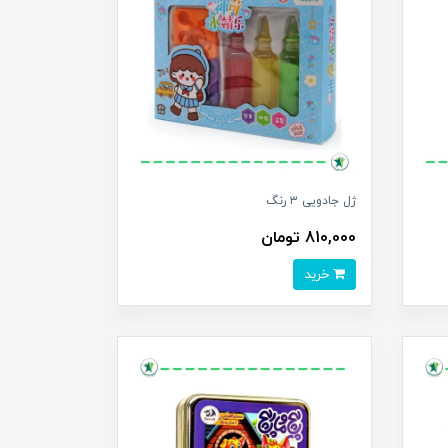
ژل جادویی ۳ رنگ
810,000 تومان
خرید