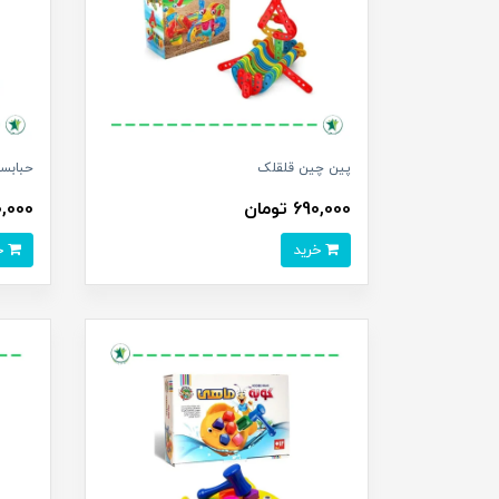
پین چین قلقلک
حبابسا
690,000 تومان
890,000 
خرید
خرید