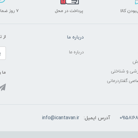
ودن کالا
پرداخت در محل
۷ روز ضمانت بازگشت
درباره ما
از 
درباره ما
زش
زشی و شناختی
ما ر
اصی گفتاردرمانی
09158168
آدرس ایمیل:
info@icantavan.ir