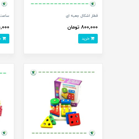
قطار اشکال جعبه ای
ساعت 
800,000 تومان
60,000 تو
خرید
خرید