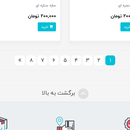
نجره ای
سازه ستاره ای
تومان
200,000 تومان
خرید
8
7
6
5
4
3
2
1
برگشت به بالا