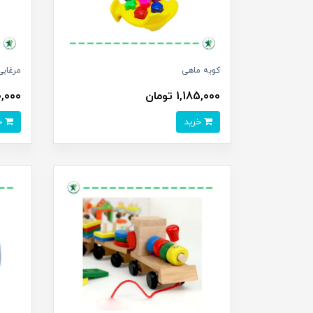
کوبه ماهی
مرغابی
1,185,000 تومان
410,000 
خرید
خرید