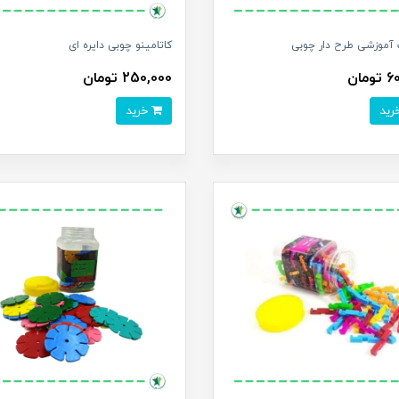
آموزشی طرح دار چوبی
کاتامینو چوبی دایره ای
مان
250,000 تومان
خرید