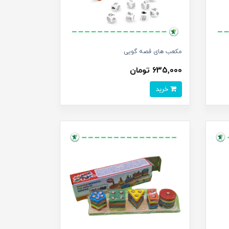
مکعب های قصه گویی
635,000 تومان
خرید