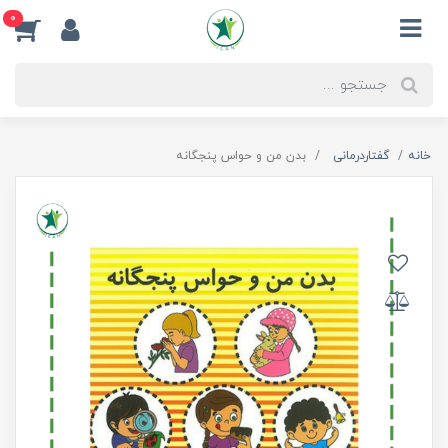
0
خانه
گفتاردرمانی
بدن من و حواس پنجگانه