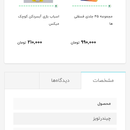
مجموعه ۴۵ جلدی فسقلی
اسباب بازی آبسردکن کوچک
من م
ها
میکس
210,000
990,000
مان
تومان
تومان
مشخصات
دیدگاه‌ها
محصول
چیندرتویز