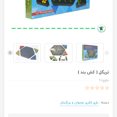
تریگل ( کش بند )
Triggle
دسته :
بازی فکری نوجوان و بزرگسال