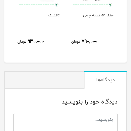
جنگا ۵۴ قطعه چوبی
تاکتیک
هفت
930,000
790,000
مان
تومان
تومان
دیدگاه‌ها
دیدگاه خود را بنویسید