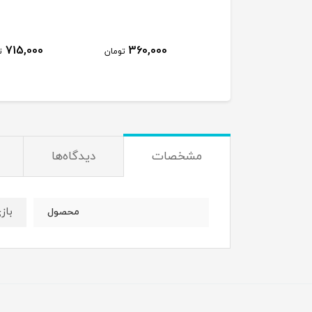
715,000
360,000
450,000
تومان
تومان
ت
مشخصات
دیدگاه‌ها
باز
محصول