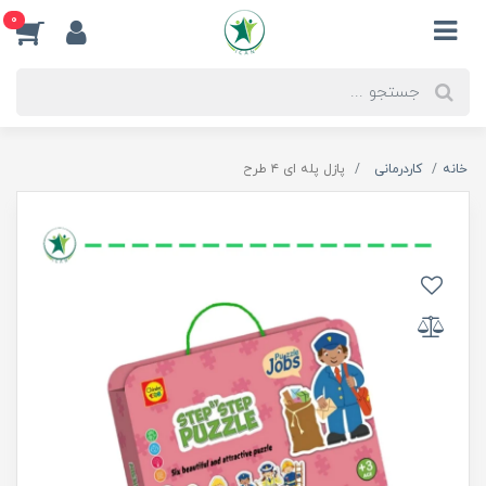
0
خانه
کاردرمانی
پازل پله ای ۴ طرح