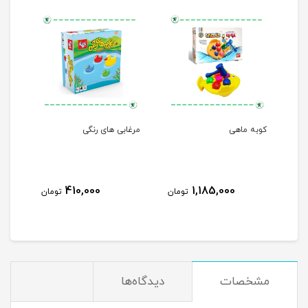
کوبه ماهی
مرغابی های رنگی
دسته
410,000
1,185,000
مان
تومان
تومان
مشخصات
دیدگاه‌ها