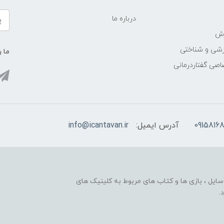
درباره ما
زش
زشی و شناختی
ما ر
اصی گفتاردرمانی
09158168
آدرس ایمیل:
info@icantavan.ir
ایل ، بازی ها و کتاب های مربوط به کلینیک های
.