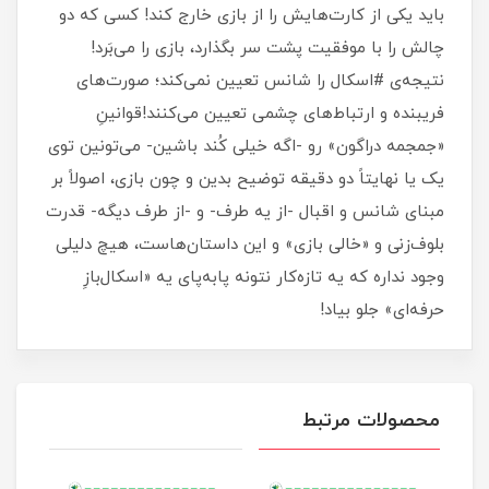
باید یکی از کارت‌هایش را از بازی خارج کند! کسی که دو
چالش را با موفقیت پشت سر بگذارد، بازی را می‌بَرد!
نتیجه‌ی #اسکال را شانس تعیین نمی‌کند؛ صورت‌های
فریبنده و ارتباط‌های چشمی تعیین می‌کنند!قوانینِ
«جمجمه دراگون» رو -اگه خیلی کُند باشین- می‌تونین توی
یک یا نهایتاً دو دقیقه توضیح بدین و چون بازی، اصولاً بر
مبنای شانس و اقبال -از یه طرف- و -از طرف دیگه- قدرت
بلوف‌زنی و «خالی بازی» و این داستان‌هاست، هیچ دلیلی
وجود نداره که یه تازه‌کار نتونه پابه‌پای یه «اسکال‌بازِ
حرفه‌ای» جلو بیاد!
محصولات مرتبط