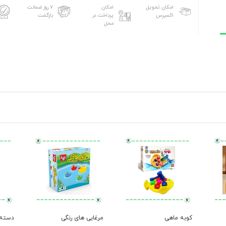
امکان تحویل
امکان
۷ روز ضمانت
اکسپرس
پرداخت در
بازگشت
محل
کوبه ماهی
مرغابی های رنگی
دسته ک