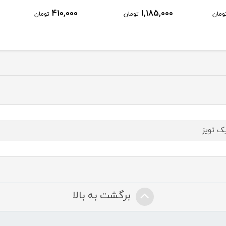
410,000
1,185,000
ومان
تومان
تومان
ک تویز
برگشت به بالا