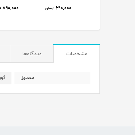
890,000
690,000
810,000
تومان
تومان
ت
مشخصات
دیدگاه‌ها
گوی
محصول