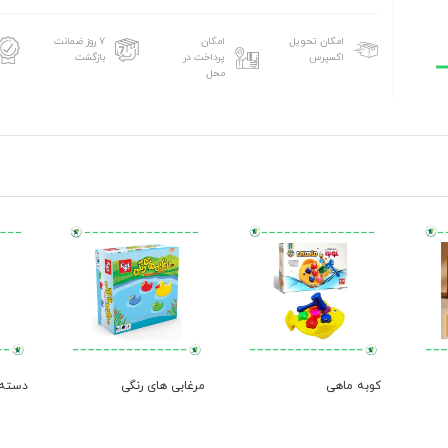
امکان تحویل
امکان
۷ روز ضمانت
اکسپرس
پرداخت در
بازگشت
محل
کوبه ماهی
مرغابی های رنگی
دسته ک