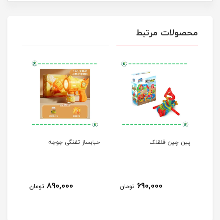
محصولات مرتبط
پین چین قلقلک
حبابساز تفنگی جوجه
کیف
890,000
690,000
مان
تومان
تومان