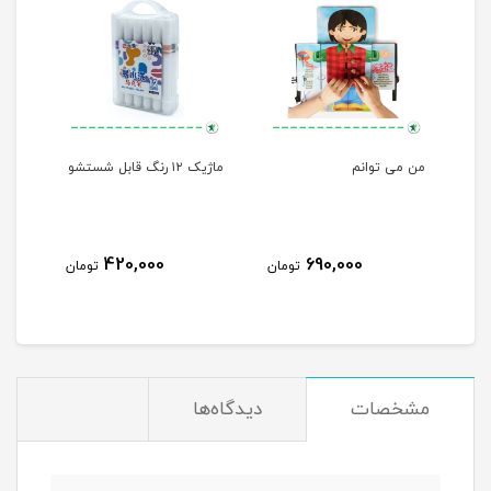
لی
من می توانم
ماژیک ۱۲ رنگ قابل شستشو
مهره
420,000
690,000
مان
تومان
تومان
مشخصات
دیدگاه‌ها