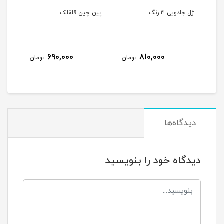
لی
ژل جادویی ۳ رنگ
پین چین قلقلک
حباب
690,000
810,000
مان
تومان
تومان
دیدگاه‌ها
دیدگاه خود را بنویسید