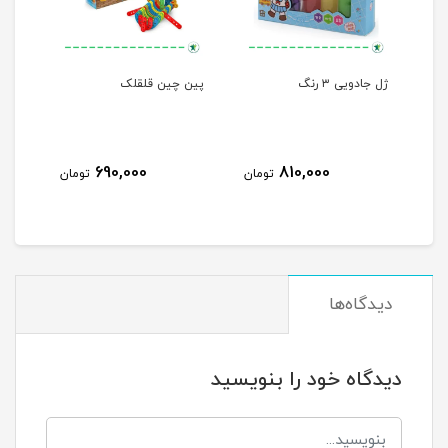
لی
ژل جادویی ۳ رنگ
پین چین قلقلک
حباب
690,000
810,000
مان
تومان
تومان
دیدگاه‌ها
دیدگاه خود را بنویسید