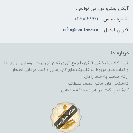
آیکن یعنی؛ من می توانم...
شماره تماس:
09158168621
آدرس ایمیل:
info@icantavan.ir
درباره ما
فروشگاه توانبخشی آیکن با جمع آوری تمام تجهیزات ، وسایل ، بازی ها
و کتاب های مربوط به کلینیک های کاردرمانی و گفتاردرمانی افتخار
ارائه خدمت به شما را دارد.
کارشناس کاردرمانی: محمد سلطانی
کارشناس گفتاردرمانی: محدثه سلطانی