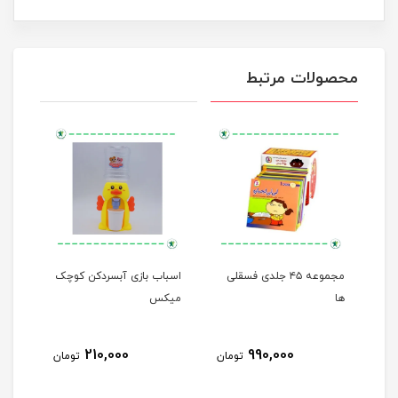
محصولات مرتبط
مجموعه ۴۵ جلدی فسقلی
اسباب بازی آبسردکن کوچک
من م
ها
میکس
210,000
990,000
مان
تومان
تومان