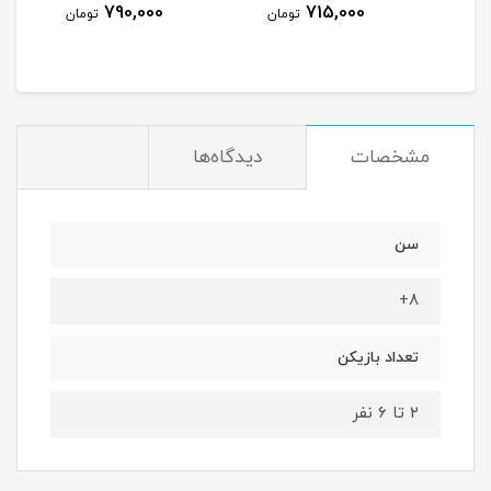
790,000
715,000
مان
تومان
تومان
مشخصات
دیدگاه‌ها
سن
۸+
تعداد بازیکن
۲ تا ۶ نفر