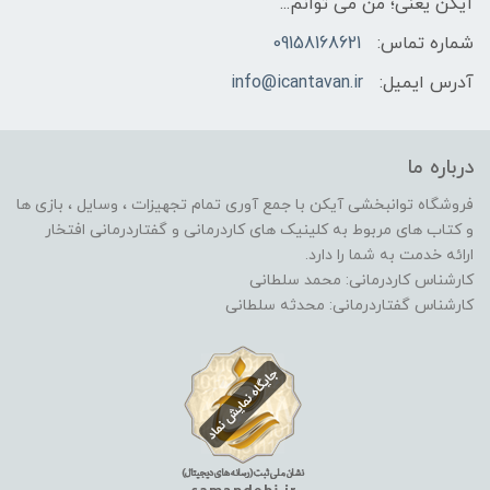
آیکن یعنی؛ من می توانم...
شماره تماس:
09158168621
آدرس ایمیل:
info@icantavan.ir
درباره ما
فروشگاه توانبخشی آیکن با جمع آوری تمام تجهیزات ، وسایل ، بازی ها
و کتاب های مربوط به کلینیک های کاردرمانی و گفتاردرمانی افتخار
ارائه خدمت به شما را دارد.
کارشناس کاردرمانی: محمد سلطانی
کارشناس گفتاردرمانی: محدثه سلطانی