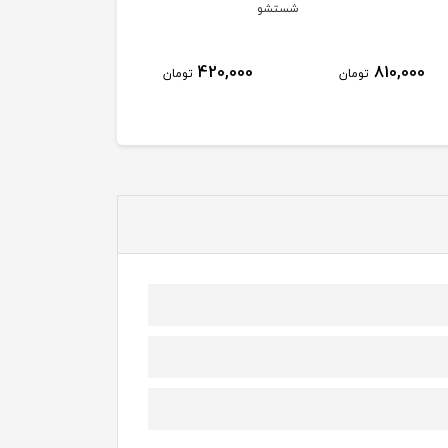
شستشو
420,000
810,000
تومان
تومان