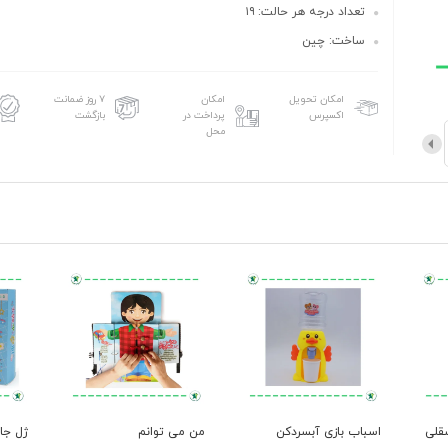
تعداد درجه هر حالت: ۱۹
ساخت: چین
امکان تحویل
امکان
۷ روز ضمانت
اکسپرس
پرداخت در
بازگشت
محل
 فسقلی
اسباب بازی آبسردکن
من می توانم
ژل جادوی