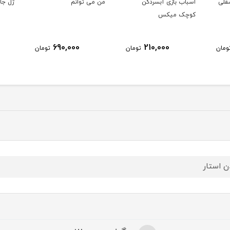
 فسقلی
اسباب بازی آبسردکن
من می توانم
ژل جادوی
کوچک میکس
690,000
210,000
ومان
تومان
تومان
ن استار