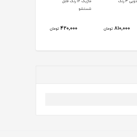
ی ۳ رنگ
ماژیک ۱۲ رنگ قابل
شستشو
420,000
810,000
تومان
تومان