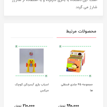
است. این دستگاه با باتری کارکرده و با استفاده از شارژر
شارژ می گردد.
محصولات مرتبط
مجموعه ۴۵ جلدی فسقلی
اسباب بازی آبسردکن کوچک
من م
ها
میکس
210,000
990,000
مان
تومان
تومان