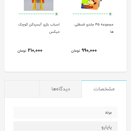
مجموعه ۴۵ جلدی فسقلی
اسباب بازی آبسردکن کوچک
من م
ها
میکس
210,000
990,000
مان
تومان
تومان
مشخصات
دیدگاه‌ها
برند
پاپارو