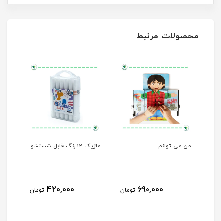
محصولات مرتبط
لی
من می توانم
ماژیک ۱۲ رنگ قابل شستشو
مهره
420,000
690,000
مان
تومان
تومان