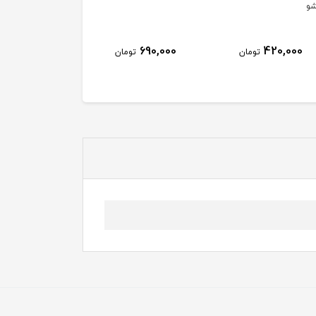
و
690,000
420,000
تومان
تومان