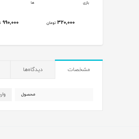
نی پرنیان
بازی
ها
990,000
320,000
800,000
تومان
تومان
ت
مشخصات
دیدگاه‌ها
وار
محصول