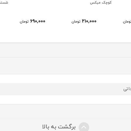
کوچک میکس
شستش
690,000
210,000
ومان
تومان
تومان
داتی
برگشت به بالا