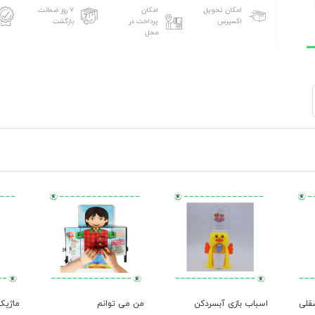
امکان تحویل
امکان
۷ روز ضمانت
اکسپرس
پرداخت در
بازگشت
محل
 فسقلی
اسباب بازی آبسردکن
من می توانم