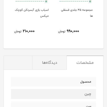
مجموعه ۴۵ جلدی فسقلی
اسباب بازی آبسردکن کوچک
من م
ها
میکس
210,000
990,000
مان
تومان
تومان
مشخصات
دیدگاه‌ها
محصول
چین
سن