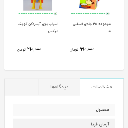
مجموعه ۴۵ جلدی فسقلی
اسباب بازی آبسردکن کوچک
من م
ها
میکس
210,000
990,000
مان
تومان
تومان
مشخصات
دیدگاه‌ها
محصول
آرمان فردا