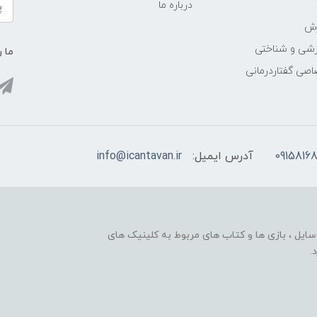
درباره ما
زش
زشی و شناختی
ما ر
اصی گفتاردرمانی
09158168
آدرس ایمیل:
info@icantavan.ir
ایل ، بازی ها و کتاب های مربوط به کلینیک های
.