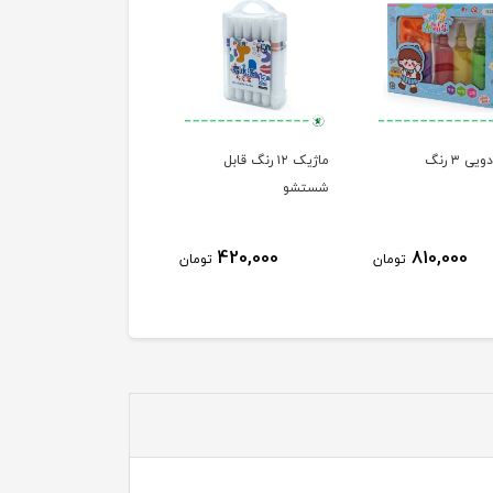
ی ۳ رنگ
ماژیک ۱۲ رنگ قابل
شستشو
420,000
810,000
تومان
تومان