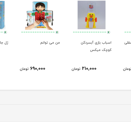
 فسقلی
اسباب بازی آبسردکن
من می توانم
ژل جادوی
کوچک میکس
690,000
210,000
ومان
تومان
تومان