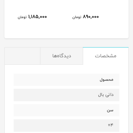
1,185,000
890,000
مان
تومان
تومان
مشخصات
دیدگاه‌ها
محصول
دانی بال
سن
۴+