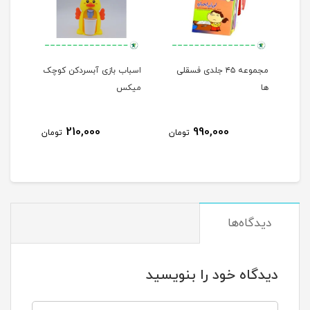
مجموعه ۴۵ جلدی فسقلی
اسباب بازی آبسردکن کوچک
من م
ها
میکس
210,000
990,000
مان
تومان
تومان
دیدگاه‌ها
دیدگاه خود را بنویسید