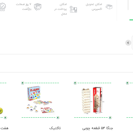
امکان تحویل
امکان
۷ روز ضمانت
اکسپرس
پرداخت در
بازگشت
محل
جنگا ۵۴ قطعه چوبی
تاکتیک
هفت 