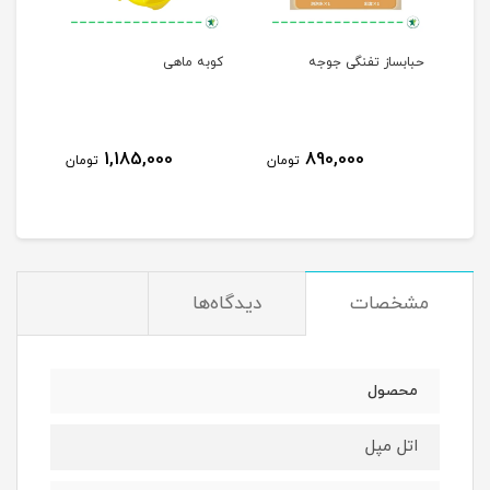
حبابساز تفنگی جوجه
کوبه ماهی
مرغا
1,185,000
890,000
مان
تومان
تومان
مشخصات
دیدگاه‌ها
محصول
اتل مپل