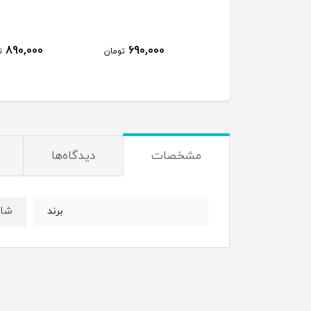
890,000
690,000
810,000
تومان
تومان
ت
مشخصات
دیدگاه‌ها
شاد
برند