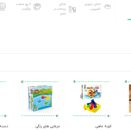
امکان تحویل
امکان
۷ روز ضمانت
اکسپرس
پرداخت در
بازگشت
محل
کوبه ماهی
مرغابی های رنگی
دسته ک