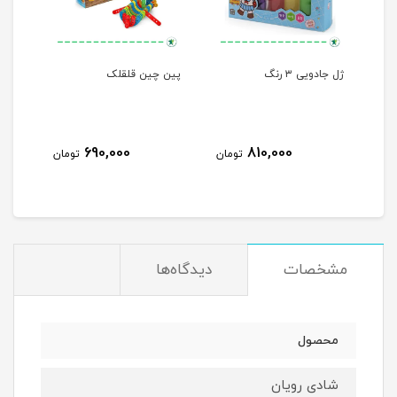
لی
ژل جادویی ۳ رنگ
پین چین قلقلک
حباب
690,000
810,000
مان
تومان
تومان
مشخصات
دیدگاه‌ها
محصول
شادی رویان