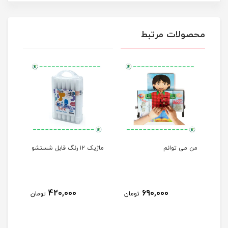
محصولات مرتبط
لی
من می توانم
ماژیک ۱۲ رنگ قابل شستشو
مهره
420,000
690,000
مان
تومان
تومان