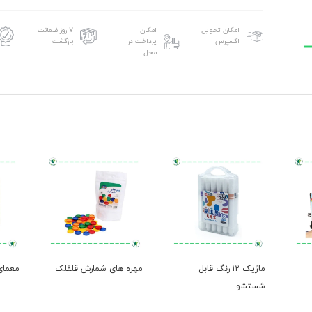
امکان تحویل
امکان
۷ روز ضمانت
اکسپرس
پرداخت در
بازگشت
محل
ماژیک ۱۲ رنگ قابل
مهره های شمارش قلقلک
معمای
شستشو