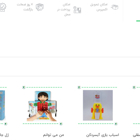
امکان تحویل
امکان
۷ روز ضمانت
اکسپرس
پرداخت در
بازگشت
محل
 فسقلی
اسباب بازی آبسردکن
من می توانم
ژل جادوی