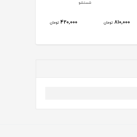
شستشو
420,000
810,000
تومان
تومان