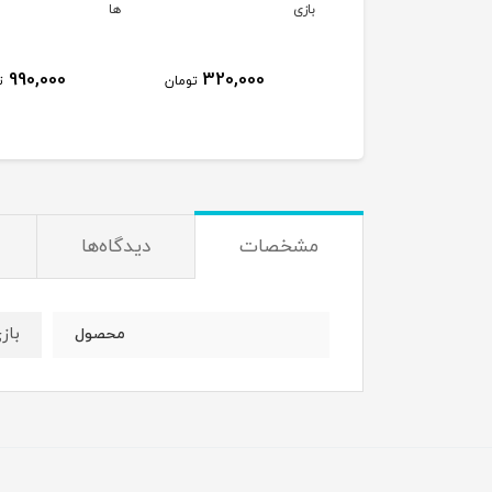
نی پرنیان
بازی
ها
990,000
320,000
800,000
تومان
تومان
ت
مشخصات
دیدگاه‌ها
باز
محصول