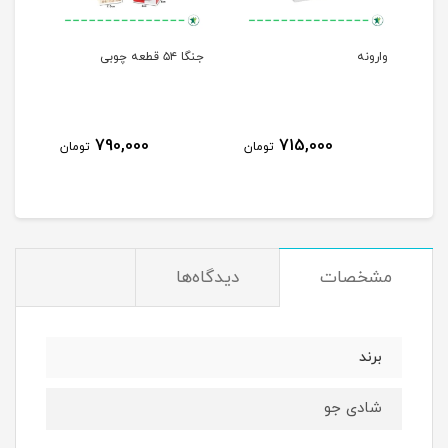
وارونه
جنگا ۵۴ قطعه چوبی
تاکت
790,000
715,000
مان
تومان
تومان
مشخصات
دیدگاه‌ها
برند
شادی جو