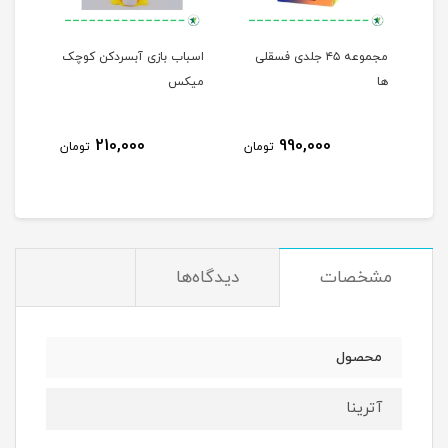
مجموعه ۴۵ جلدی فسقلی
اسباب بازی آبسردکن کوچک
من م
ها
میکس
210,000
990,000
مان
تومان
تومان
مشخصات
دیدگاه‌ها
محصول
آترینا