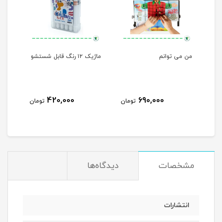
لی
من می توانم
ماژیک ۱۲ رنگ قابل شستشو
مهره
420,000
690,000
مان
تومان
تومان
مشخصات
دیدگاه‌ها
انتشارات