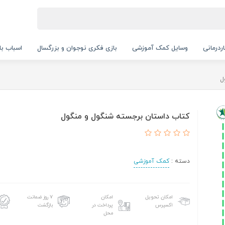
ردرمانی
وسایل کمک آموزشی
بازی فکری نوجوان و بزرگسال
اسباب با
ل
کتاب داستان برجسته شنگول و منگول
دسته :
کمک آموزشی
امکان تحویل
امکان
۷ روز ضمانت
اکسپرس
پرداخت در
بازگشت
محل