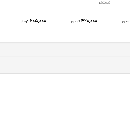
شستشو
205,000
420,000
ومان
تومان
تومان