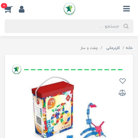
0
خانه
کاردرمانی
چفت و ساز