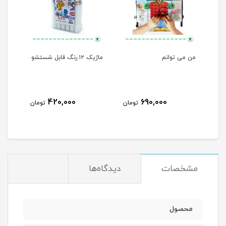
لی
من می توانم
ماژیک ۱۲ رنگ قابل شستشو
مهره
420,000
690,000
مان
تومان
تومان
مشخصات
دیدگاه‌ها
محصول