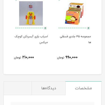
مجموعه ۴۵ جلدی فسقلی
اسباب بازی آبسردکن کوچک
من م
ها
میکس
210,000
990,000
مان
تومان
تومان
مشخصات
دیدگاه‌ها