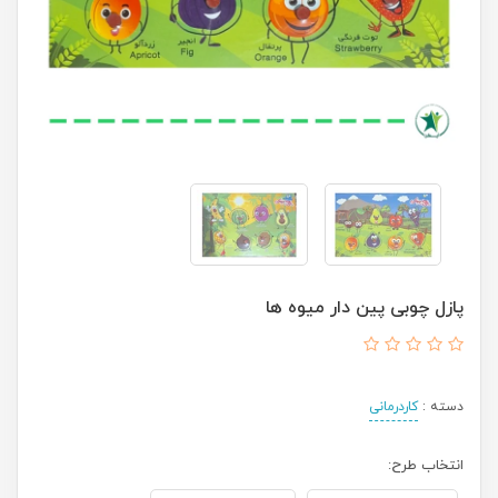
پازل چوبی پین دار میوه ها
دسته :
کاردرمانی
انتخاب طرح: