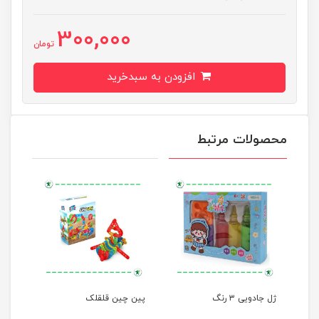
300,000
تومان
افزودن به سبدخرید
محصولات مرتبط
لی
ژل جادویی ۳ رنگ
پین چین قلقلک
حباب