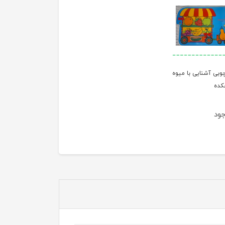
چوبی آشنایی با میوه
کده
جود