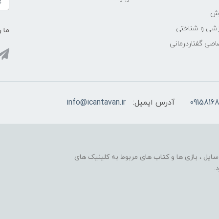
زش
زشی و شناختی
ما ر
اصی گفتاردرمانی
09158168
آدرس ایمیل:
info@icantavan.ir
ایل ، بازی ها و کتاب های مربوط به کلینیک های
.