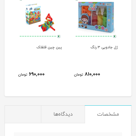
لی
ژل جادویی ۳ رنگ
پین چین قلقلک
حباب
690,000
810,000
مان
تومان
تومان
مشخصات
دیدگاه‌ها